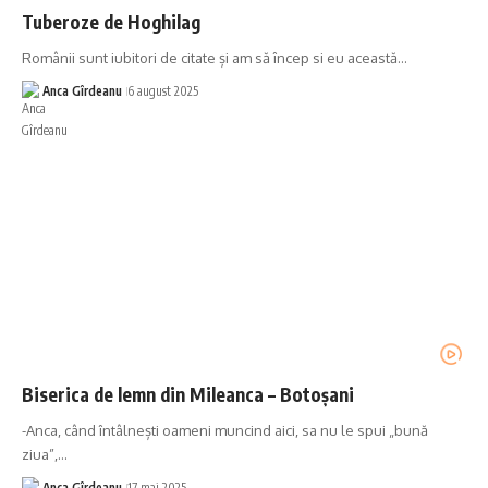
Tuberoze de Hoghilag
Românii sunt iubitori de citate și am să încep si eu această…
Anca Gîrdeanu
6 august 2025
Biserica de lemn din Mileanca – Botoșani
-Anca, când întâlnești oameni muncind aici, sa nu le spui „bună
ziua”,…
Anca Gîrdeanu
17 mai 2025