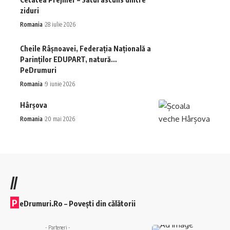
ziduri
Romania
28 iulie 2026
Cheile Râșnoavei, Federația Națională a
Parinților EDUPART, natură…
PeDrumuri
Romania
9 iunie 2026
Hârșova
Romania
20 mai 2026
//
P
eDrumuri.Ro – Povești din călătorii
- Parteneri -