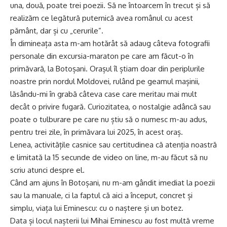
una, două, poate trei poezii. Să ne întoarcem în trecut și să
realizăm ce legătură puternică avea românul cu acest
pământ, dar și cu „cerurile”.
În dimineața asta m-am hotărât să adaug câteva fotografii
personale din excursia-maraton pe care am făcut-o în
primăvară, la Botoșani. Orașul îl știam doar din periplurile
noastre prin nordul Moldovei, rulând pe geamul mașinii,
lăsându-mi în grabă câteva case care meritau mai mult
decât o privire fugară. Curiozitatea, o nostalgie adâncă sau
poate o tulburare pe care nu știu să o numesc m-au adus,
pentru trei zile, în primăvara lui 2025, în acest oraș.
Lenea, activitățile casnice sau certitudinea că atenția noastră
e limitată la 15 secunde de video on line, m-au făcut să nu
scriu atunci despre el.
Când am ajuns în Botoșani, nu m-am gândit imediat la poezii
sau la manuale, ci la faptul că aici a început, concret și
simplu, viața lui Eminescu: cu o naștere și un botez.
Data și locul nașterii lui Mihai Eminescu au fost multă vreme