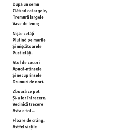
După un semn
Clătind catargele,
Tremură largele
Vase de lemn;
Niște cetăți
Plutind pe marile
Și mișcătoarele
Pustietăți.
Stol de cocori
Apucă-ntinsele
Și necuprinsele
Drumuri de nori.
Zboară ce pot
Și-a lor întrecere,
Vecinică trecere ­
Asta e tot…
Floare de crâng,
Astfel viețile