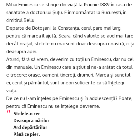
Mihai Eminescu se stinge din viaţă la 15 iunie 1889 în casa de
sănătate a doctorului Şuţu. E înmormântat la Bucureşti, în
cimitirul Bellu.
Departe de Botoșani, la Constanța, cerul pare mai larg,
pentru că marea îl ajută. Seara, când valurile se aud mai tare
decât orașul, stelele nu mai sunt doar deasupra noastră, ci și
deasupra apei.
Atunci, fără să vrem, devenim cu toții un Eminescu, dar nu cel
din manuale. Un Eminescu care a știut și ne-a arătat că totul
e trecere: orașe, oameni, tinereți, drumuri. Marea și sunetul
ei, cerul și pământul, sunt uneori suficiente ca să înțelegi
viața.
De ce nu l-am înțeles pe Eminescu și în adolescență? Poate,
pentru că Eminescu nu se înțelege devreme.
Stelele-n cer
Deasupra mărilor
Ard depărtărilor
Până ce pier.