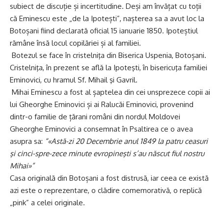
subiect de discuție și incertitudine. Deși am învățat cu toții
că Eminescu este „de la Ipotești”, nașterea sa a avut loc la
Botoșani fiind declarată oficial 15 ianuarie 1850. Ipoteștiul
rămâne însă locul copilăriei și al familiei.
Botezul se face în cristelniţa din Biserica Uspenia, Botoșani.
Cristelniţa, în prezent se află la Ipoteşti, în bisericuţa familiei
Eminovici, cu hramul Sf. Mihail şi Gavril.
Mihai Eminescu a fost al șaptelea din cei unsprezece copii ai
lui Gheorghe Eminovici și ai Ralucăi Eminovici, provenind
dintr-o familie de țărani români din nordul Moldovei
Gheorghe Eminovici a consemnat în Psaltirea ce o avea
asupra sa:
“«Astă-zi 20 Decembrie anul 1849 la patru ceasuri
şi cinci-spre-zece minute evropineşti s’au născut fiul nostru
Mihai»”
Casa originală din Botoșani a fost distrusă, iar ceea ce există
azi este o reprezentare, o clădire comemorativă, o replică
„pink” a celei originale.