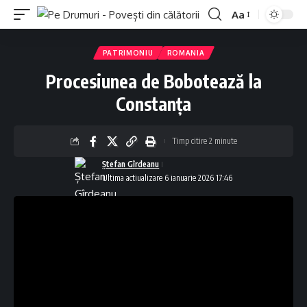
Aa
Font
Resizer
PATRIMONIU
ROMANIA
Procesiunea de Bobotează la
Constanța
Timp citire 2 minute
Ștefan Gîrdeanu
Ultima actiualizare 6 ianuarie 2026 17:46