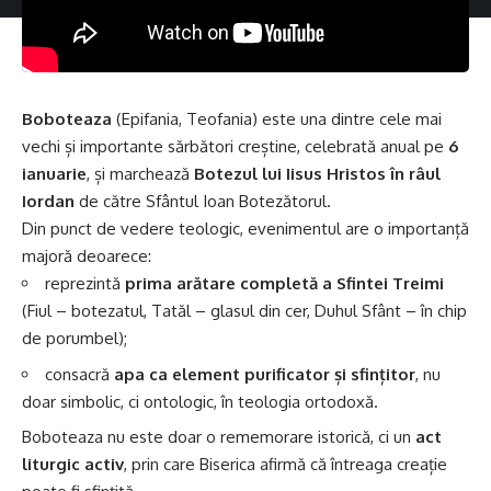
Boboteaza
(Epifania, Teofania) este una dintre cele mai
vechi și importante sărbători creștine, celebrată anual pe
6
ianuarie
, și marchează
Botezul lui Iisus Hristos în râul
Iordan
de către Sfântul Ioan Botezătorul.
Din punct de vedere teologic, evenimentul are o importanță
majoră deoarece:
reprezintă
prima arătare completă a Sfintei Treimi
(Fiul – botezatul, Tatăl – glasul din cer, Duhul Sfânt – în chip
de porumbel);
consacră
apa ca element purificator și sfințitor
, nu
doar simbolic, ci ontologic, în teologia ortodoxă.
Boboteaza nu este doar o rememorare istorică, ci un
act
liturgic activ
, prin care Biserica afirmă că întreaga creație