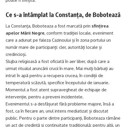
poate fi sfințită.
Ce s-a întâmplat la Constanța, de Bobotează
La Constanța, Boboteaza a fost marcată prin
sfințirea
apelor Mării Negre
, conform tradiției locale, eveniment
care a adunat pe faleza Cazinoului și în zona portului un
număr mare de participanți: cler, autorități locale și
credincioși.
Slujba religioasă a fost oficiată în aer liber, după care a
urmat ritualul aruncării crucii în mare. Mai mulți bărbați au
intrat în apă pentru a recupera crucea, în condiții de
temperatură scăzută, specifice începutului de ianuarie.
Momentul a fost atent supravegheat de echipaje de
intervenție, pentru a preveni incidentele.
Evenimentul s-a desfășurat fără probleme majore, însă a
fost, ca în fiecare an, unul intens mediatizat și discutat
public. Pentru o parte dintre participanți, Boboteaza rămâne
un act de credință și continuitate tradițională; pentru alții, un