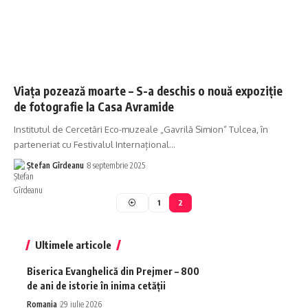
Viața pozează moarte – S-a deschis o nouă expoziție
de fotografie la Casa Avramide
Institutul de Cercetări Eco-muzeale „Gavrilă Simion” Tulcea, în
parteneriat cu Festivalul Internațional…
Ștefan Gîrdeanu
8 septembrie 2025
1
2
Ultimele articole
Biserica Evanghelică din Prejmer – 800
de ani de istorie în inima cetății
Romania
29 iulie 2026