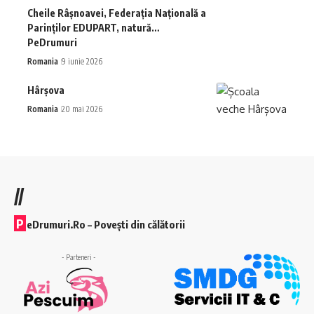
Cheile Râșnoavei, Federația Națională a
Parinților EDUPART, natură…
PeDrumuri
Romania
9 iunie 2026
Hârșova
Romania
20 mai 2026
//
P
eDrumuri.Ro – Povești din călătorii
- Parteneri -