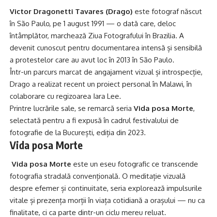
Victor Dragonetti Tavares (Drago)
este fotograf născut
în São Paulo, pe 1 august 1991 — o dată care, deloc
întâmplător, marchează Ziua Fotografului în Brazilia. A
devenit cunoscut pentru documentarea intensă și sensibilă
a protestelor care au avut loc în 2013 în São Paulo.
Într-un parcurs marcat de angajament vizual și introspecție,
Drago a realizat recent un proiect personal în Malawi, în
colaborare cu regizoarea Iara Lee.
Printre lucrările sale, se remarcă seria
Vida posa Morte
,
selectată pentru a fi expusă în cadrul festivalului de
fotografie de la București, ediția din 2023.
Vida posa Morte
Vida posa Morte
este un eseu fotografic ce transcende
fotografia stradală convențională. O meditație vizuală
despre efemer și continuitate, seria explorează impulsurile
vitale și prezența morții în viața cotidiană a orașului — nu ca
finalitate, ci ca parte dintr-un ciclu mereu reluat.