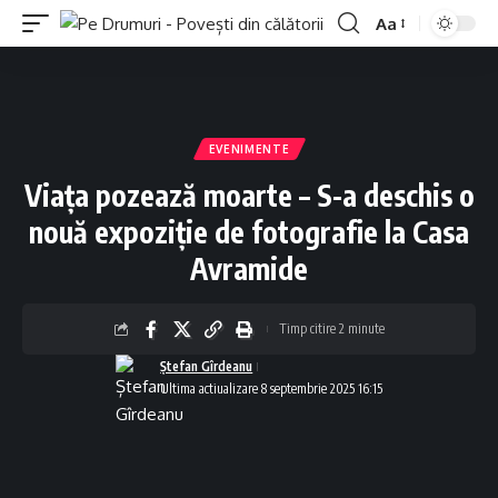
Aa
Font
Resizer
EVENIMENTE
Viața pozează moarte – S-a deschis o
nouă expoziție de fotografie la Casa
Avramide
Timp citire 2 minute
Ștefan Gîrdeanu
Ultima actiualizare 8 septembrie 2025 16:15