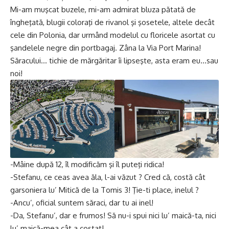
Mi-am muşcat buzele, mi-am admirat bluza pătată de
îngheţată, blugii coloraţi de rivanol şi şosetele, altele decât
cele din Polonia, dar urmând modelul cu floricele asortat cu
şandelele negre din portbagaj. Zâna la Via Port Marina!
Săracului… tichie de mărgăritar îi lipseşte, asta eram eu…sau
noi!
-Mâine după 12, îl modificăm şi îl puteţi ridica!
-Stefanu, ce ceas avea ăla, l-ai văzut ? Cred că, costă cât
garsoniera lu’ Mitică de la Tomis 3! Ţie-ti place, inelul ?
-Ancu’, oficial suntem săraci, dar tu ai inel!
-Da, Stefanu’, dar e frumos! Să nu-i spui nici lu’ maică-ta, nici
lu’ maică-mea cât a costat!