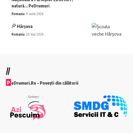
natură… PeDrumuri
Romania
9 iunie 2026
Hârșova
Romania
20 mai 2026
//
P
eDrumuri.Ro – Povești din călătorii
- Parteneri -