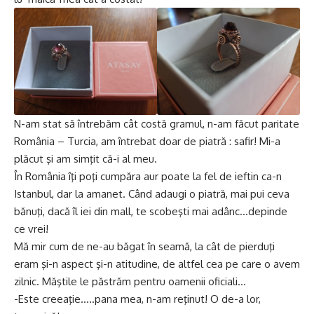
N-am stat să întrebăm cât costă gramul, n-am făcut paritate
România – Turcia, am întrebat doar de piatră : safir! Mi-a
plăcut şi am simţit că-i al meu.
În România îţi poţi cumpăra aur poate la fel de ieftin ca-n
Istanbul, dar la amanet. Când adaugi o piatră, mai pui ceva
bănuţi, dacă îl iei din mall, te scobeşti mai adânc…depinde
ce vrei!
Mă mir cum de ne-au băgat în seamă, la cât de pierduţi
eram şi-n aspect şi-n atitudine, de altfel cea pe care o avem
zilnic. Măştile le păstrăm pentru oamenii oficiali…
-Este creeaţie…..pana mea, n-am reţinut! O de-a lor,