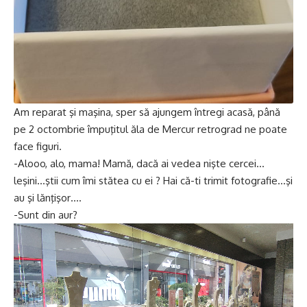
Am reparat şi maşina, sper să ajungem întregi acasă, până
pe 2 octombrie împuţitul ăla de Mercur retrograd ne poate
face figuri.
-Alooo, alo, mama! Mamă, dacă ai vedea nişte cercei…
leşini…ştii cum îmi stătea cu ei ? Hai că-ti trimit fotografie…şi
au şi lănţişor….
-Sunt din aur?