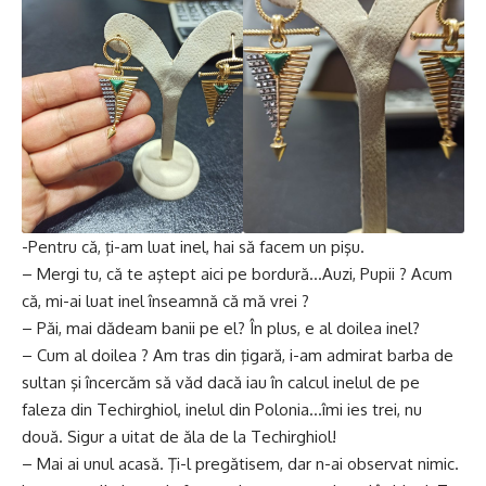
-Pentru că, ţi-am luat inel, hai să facem un pişu.
– Mergi tu, că te aştept aici pe bordură…Auzi, Pupii ? Acum
că, mi-ai luat inel înseamnă că mă vrei ?
– Păi, mai dădeam banii pe el? În plus, e al doilea inel?
– Cum al doilea ? Am tras din ţigară, i-am admirat barba de
sultan şi încercăm să văd dacă iau în calcul inelul de pe
faleza din Techirghiol, inelul din Polonia…îmi ies trei, nu
două. Sigur a uitat de ăla de la Techirghiol!
– Mai ai unul acasă. Ţi-l pregătisem, dar n-ai observat nimic.