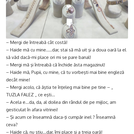
– Mergi de întreabă cât costă!
– Haide mă cu mine…..dar, stai să mă uit şi a doua oară la el
să văd dacă-mi place ori mi se pare banal!
– Mergi mă şi întreabă că închide ăsta magazinul!
– Haide mă, Pupii, cu mine, că tu vorbeşti mai bine engleză
decât mine!
– Mergi acolo, că ăştia te înţeleg mai bine pe tine – „
TUZLA FALEZ „ ce eşti…
– Acela e…da, da, al doilea din rândul de pe mijloc, am
gesticulat în afara vitrinei!
– Şi acum ce înseamnă daca-ţi cumpăr inel ? Înseamnă
ceva?
– Haide că, nu ştiu…dar, îmi place şi a treia oară!