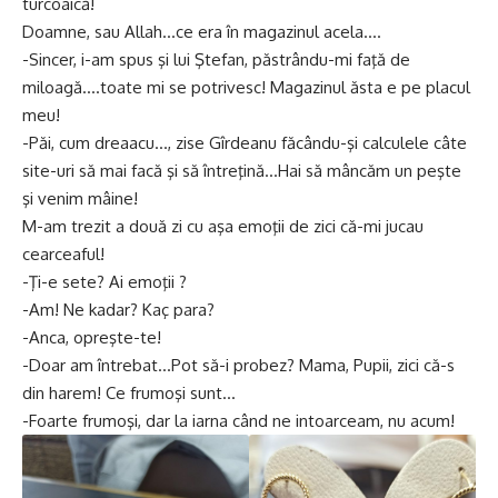
turcoaică!
Doamne, sau Allah…ce era în magazinul acela….
-Sincer, i-am spus şi lui Ştefan, păstrându-mi faţă de
miloagă….toate mi se potrivesc! Magazinul ăsta e pe placul
meu!
-Păi, cum dreaacu…, zise Gîrdeanu făcându-şi calculele câte
site-uri să mai facă şi să întreţină…Hai să mâncăm un peşte
şi venim mâine!
M-am trezit a două zi cu aşa emoţii de zici că-mi jucau
cearceaful!
-Ţi-e sete? Ai emoţii ?
-Am! Ne kadar? Kaç para?
-Anca, opreşte-te!
-Doar am întrebat…Pot să-i probez? Mama, Pupii, zici că-s
din harem! Ce frumoşi sunt…
-Foarte frumoşi, dar la iarna când ne intoarceam, nu acum!