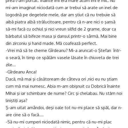
prea l-am purtat. Înainte îmi era mare acum îmi e mic. Nu
mi-am imaginat niciodată cum ar trebui să arate un inel de
logodnă pe degetele mele, dar am ştiut că nu trebuie să
aibă piatra albă strălucitoare, pentru că n-are nici o şansă
să-mi facă cu ochiul şi nici vreun silfid de 2 grame, doar ca
bărbatul să bifeze masa şi dansul printr-o sârmă. Mai bine
din zirconiu şi hand made. Mă coafează perfect.
-Vrei mă să te cheme Gîrdeanu? Mi-a aruncat-o Ştefan într-
o seară, în timp ce spălăm vasele lăsate în chiuveta de trei
zile…
-Gîrdeanu Anca!
Dacă, mă mai şi căsătoream de câteva ori ,nici eu nu ştiam
cum mă mai numesc. Abia m-am obişnuit cu Dobrică înainte
Mihai şi iar schimbare de nume? Circ şi chelabau. Nu stăm noi
liniştiţi aşa?
Ş-am uitat amândoi, deşi oale tot nu-mi place să spăl, dar n-
are cine să o facă….
-Să nu-mi cumperi niciodată nimic, pentru că nu-mi plac