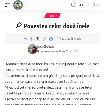
Aa
Font
Resizer
TURCIA
Povestea celor două inele
Timp citire 11 minute
Anca Gîrdeanu
Ultima actiualizare 3 iulie 2025 20:52
-Mamaie dacă ai să mori îmi laşi mie bijuteriile tale? De casă
sunt prea mică să mă ocup!
Îmi amintesc şi acum ce am gândit şi scos pe gură deşi dacă
aveam cinci- şase ani ş-am blocat pe toată lumea.
Mi-au plăcut mereu bijuteriile… cele mai frumoase le-am
văzut la profa de română, Creţu. Mari, strălucitoare se
aşezau perfect pe degetele scurte ale ei. Cred că, nu era
oră să nu-mi fixez privirea pe ele şi voiam şi eu aceleaşi