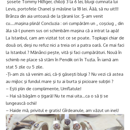
şosete Tommy Hilfiger, chiloţi 3 la 6 lei, blugi cumnata lui
Levis, portofele Chanel şi măsline la 18 lei. Ăăă, să nu uit!!!
Brânza din aia untoasă de la ţăranii lor. Ş-am venit
cu….maşina plină! Concluzia : ori cumpărăm un „ coşciug „ din
ăla să-l punem sus ori schimbăm maşina că a intrat la apă!
La Istanbul, cam am vizitat tot ce se poate. Topkapi chiar de
două ori, deşi nu refuz nici a treia ori a patra oară. Ce mai faci
la Istanbul ? Mănânci peşte, vită şi faci cumpărături. Nouă în
schimb ne place să stăm în Pendik ori în Tuzla. În iarnă am
stat 5 zile cu 5 zile.
-Ţi-am zis să venim aici, că-ţi găseşti blugi ? Nu vezi că astea
au mijloc şi fundul mare şi tu ai burta şi picioare subţiri ?
– Eşti plin de complimente, Umflatule!
– Hai să băgăm o ţigară! Nu te mai uita…ca o să ţi se
lungească ochii!
– Haide mă, privitul e gratis! Gîrdeanule, am văzut un inel!