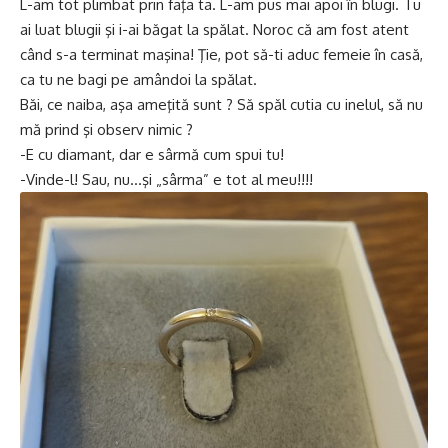
L-am tot plimbat prin faţa ta. L-am pus mai apoi în blugi. Tu
ai luat blugii şi i-ai băgat la spălat. Noroc că am fost atent
când s-a terminat maşina! Ţie, pot să-ti aduc femeie în casă,
ca tu ne bagi pe amândoi la spălat.
Băi, ce naiba, aşa ameţită sunt ? Să spăl cutia cu inelul, să nu
mă prind şi observ nimic ?
-E cu diamant, dar e sârmă cum spui tu!
-Vinde-l! Sau, nu…şi „sârma” e tot al meu!!!!