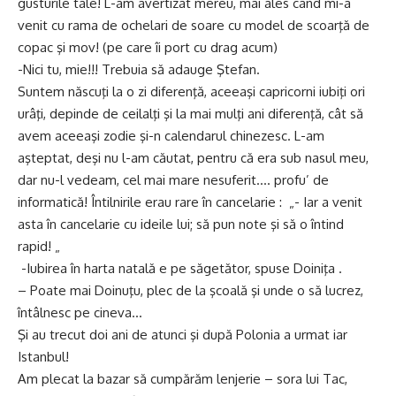
gusturile tale! L-am avertizat mereu, mai ales când mi-a
venit cu rama de ochelari de soare cu model de scoarţă de
copac şi mov! (pe care îi port cu drag acum)
-Nici tu, mie!!! Trebuia să adauge Ştefan.
Suntem născuţi la o zi diferenţă, aceeaşi capricorni iubiţi ori
urâţi, depinde de ceilalţi şi la mai mulţi ani diferenţă, cât să
avem aceeaşi zodie şi-n calendarul chinezesc. L-am
aşteptat, deşi nu l-am căutat, pentru că era sub nasul meu,
dar nu-l vedeam, cel mai mare nesuferit…. profu’ de
informatică! Întilnirile erau rare în cancelarie : „- Iar a venit
asta în cancelarie cu ideile lui; să pun note şi să o întind
rapid! „
-Iubirea în harta natală e pe săgetător, spuse Doiniţa .
– Poate mai Doinuţu, plec de la şcoală şi unde o să lucrez,
întâlnesc pe cineva…
Şi au trecut doi ani de atunci şi după Polonia a urmat iar
Istanbul!
Am plecat la bazar să cumpărăm lenjerie – sora lui Tac,