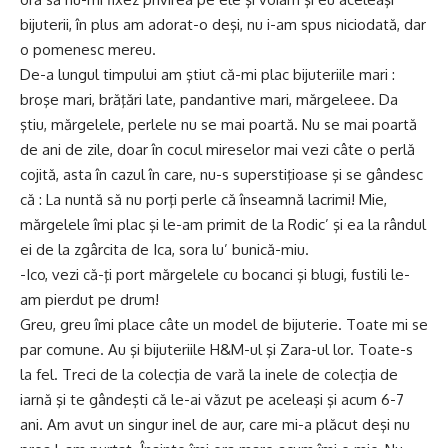
bijuterii, în plus am adorat-o deşi, nu i-am spus niciodată, dar
o pomenesc mereu.
De-a lungul timpului am ştiut că-mi plac bijuteriile mari :
broşe mari, brăţări late, pandantive mari, mărgeleee. Da
ştiu, mărgelele, perlele nu se mai poartă. Nu se mai poartă
de ani de zile, doar în cocul mireselor mai vezi câte o perlă
cojită, asta în cazul în care, nu-s superstiţioase şi se gândesc
că : La nuntă să nu porţi perle că înseamnă lacrimi! Mie,
mărgelele îmi plac şi le-am primit de la Rodic’ şi ea la rândul
ei de la zgârcita de Ica, sora lu’ bunică-miu.
-Ico, vezi că-ţi port mărgelele cu bocanci şi blugi, fustili le-
am pierdut pe drum!
Greu, greu îmi place câte un model de bijuterie. Toate mi se
par comune. Au şi bijuteriile H&M-ul şi Zara-ul lor. Toate-s
la fel. Treci de la colecţia de vară la inele de colecţia de
iarnă şi te gândeşti că le-ai văzut pe aceleaşi şi acum 6-7
ani. Am avut un singur inel de aur, care mi-a plăcut deşi nu