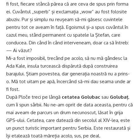
fi fost, fiecare stâncă părea că are ceva de spus prin forma
ei. Cuvântul „superb” și exclamația „wow” au fost folosite
abuziv. Pur și simplu nu reușeam să-mi găsesc cuvintele
pentru tot ce aveam în față. Egoismul și-a spus cuvântul în
cazul meu, stând permanent cu spatele la Ștefan, care
conducea. Din când în când interveneam, doar ca să întreb:
— Ai văzut?
Mi-a fost imposibil, trecând pe acolo, să nu mă gândesc la
Ada Kale, insula turcească dispărută după construirea
barajului. Știam povestea, dar generația noastră nu a prins-
o. Mă tot uitam pe apă, încercând să-mi dau seama unde ar
fi fost.
După Ploče treci pe lângă
cetatea Golubac
sau
Golubaț
,
cum îi spun sârbii. Nu ne-am oprit de data aceasta, pentru că
mai aveam de parcurs un drum necunoscut, lăsat în grija
GPS-ului. Cetatea, care datează din secolul al XIV-lea, este
un punct turistic important pentru Serbia. Este restaurată și
își etalează toată măreția acolo, sus, pe deal.