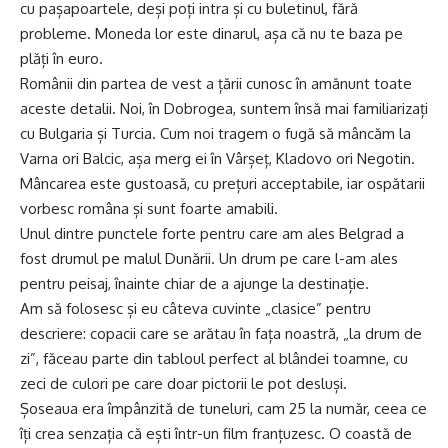
cu pașapoartele, deși poți intra și cu buletinul, fără
probleme. Moneda lor este dinarul, așa că nu te baza pe
plăți în euro.
Românii din partea de vest a țării cunosc în amănunt toate
aceste detalii. Noi, în Dobrogea, suntem însă mai familiarizați
cu Bulgaria și Turcia. Cum noi tragem o fugă să mâncăm la
Varna ori Balcic, așa merg ei în Vârșeț, Kladovo ori Negotin.
Mâncarea este gustoasă, cu prețuri acceptabile, iar ospătarii
vorbesc româna și sunt foarte amabili.
Unul dintre punctele forte pentru care am ales Belgrad a
fost drumul pe malul Dunării. Un drum pe care l-am ales
pentru peisaj, înainte chiar de a ajunge la destinație.
Am să folosesc și eu câteva cuvinte „clasice” pentru
descriere: copacii care se arătau în fața noastră, „la drum de
zi”, făceau parte din tabloul perfect al blândei toamne, cu
zeci de culori pe care doar pictorii le pot desluși.
Șoseaua era împânzită de tuneluri, cam 25 la număr, ceea ce
îți crea senzația că ești într-un film franțuzesc. O coastă de