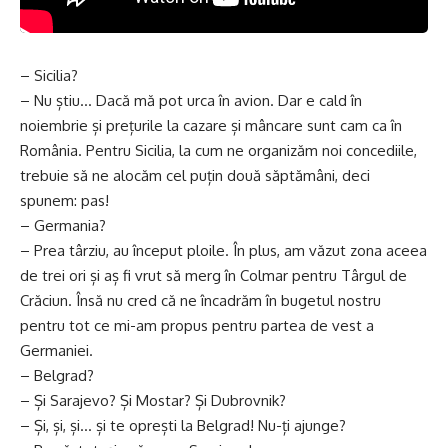
– Sicilia?
– Nu știu… Dacă mă pot urca în avion. Dar e cald în
noiembrie și prețurile la cazare și mâncare sunt cam ca în
România. Pentru Sicilia, la cum ne organizăm noi concediile,
trebuie să ne alocăm cel puțin două săptămâni, deci
spunem: pas!
– Germania?
– Prea târziu, au început ploile. În plus, am văzut zona aceea
de trei ori și aș fi vrut să merg în Colmar pentru Târgul de
Crăciun. Însă nu cred că ne încadrăm în bugetul nostru
pentru tot ce mi-am propus pentru partea de vest a
Germaniei.
– Belgrad?
– Și Sarajevo? Și Mostar? Și Dubrovnik?
– Și, și, și… și te oprești la Belgrad! Nu-ți ajunge?