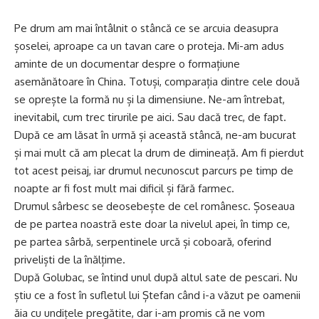
Pe drum am mai întâlnit o stâncă ce se arcuia deasupra
șoselei, aproape ca un tavan care o proteja. Mi-am adus
aminte de un documentar despre o formațiune
asemănătoare în China. Totuși, comparația dintre cele două
se oprește la formă nu și la dimensiune. Ne-am întrebat,
inevitabil, cum trec tirurile pe aici. Sau dacă trec, de fapt.
După ce am lăsat în urmă și această stâncă, ne-am bucurat
și mai mult că am plecat la drum de dimineață. Am fi pierdut
tot acest peisaj, iar drumul necunoscut parcurs pe timp de
noapte ar fi fost mult mai dificil și fără farmec.
Drumul sârbesc se deosebește de cel românesc. Șoseaua
de pe partea noastră este doar la nivelul apei, în timp ce,
pe partea sârbă, serpentinele urcă și coboară, oferind
priveliști de la înălțime.
După Golubac, se întind unul după altul sate de pescari. Nu
știu ce a fost în sufletul lui Ștefan când i-a văzut pe oamenii
ăia cu undițele pregătite, dar i-am promis că ne vom