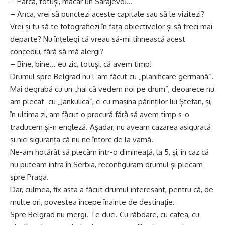
– Parcă, totuși, măcar un Sarajevo!…
– Anca, vrei să punctezi aceste capitale sau să le vizitezi?
Vrei și tu să te fotografiezi în fața obiectivelor și să treci mai
departe? Nu înțelegi că vreau să-mi tihnească acest
concediu, fără să mă alergi?
– Bine, bine… eu zic, totuși, că avem timp!
Drumul spre Belgrad nu l-am făcut cu „planificare germană”.
Mai degrabă cu un „hai că vedem noi pe drum”, deoarece nu
am plecat cu „Jankulica”, ci cu mașina părinților lui Ștefan, și,
în ultima zi, am făcut o procură fără să avem timp s-o
traducem și-n engleză. Așadar, nu aveam cazarea asigurată
și nici siguranța că nu ne întorc de la vamă.
Ne-am hotărât să plecăm într-o dimineață, la 5, și, în caz că
nu puteam intra în Serbia, reconfiguram drumul și plecam
spre Praga.
Dar, culmea, fix asta a făcut drumul interesant, pentru că, de
multe ori, povestea începe înainte de destinație.
Spre Belgrad nu mergi. Te duci. Cu răbdare, cu cafea, cu