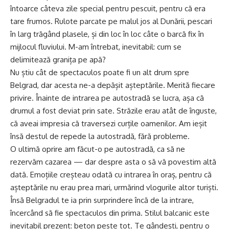
întoarce câteva zile special pentru pescuit, pentru că era
tare frumos. Rulote parcate pe malul jos al Dunării, pescari
în larg trăgând plasele, și din loc în loc câte o barcă fix în
mijlocul fluviului. M-am întrebat, inevitabil: cum se
delimitează granița pe apă?
Nu știu cât de spectaculos poate fi un alt drum spre
Belgrad, dar acesta ne-a depășit așteptările. Merită fiecare
privire. Înainte de intrarea pe autostradă se lucra, așa că
drumul a fost deviat prin sate. Străzile erau atât de înguste,
că aveai impresia că traversezi curțile oamenilor. Am ieșit
însă destul de repede la autostradă, fără probleme.
O ultimă oprire am făcut-o pe autostradă, ca să ne
rezervăm cazarea — dar despre asta o să vă povestim altă
dată. Emoțiile creșteau odată cu intrarea în oraș, pentru că
așteptările nu erau prea mari, urmărind vlogurile altor turiști.
Însă Belgradul te ia prin surprindere încă de la intrare,
încercând să fie spectaculos din prima. Stilul balcanic este
inevitabil prezent: beton peste tot. Te gândești, pentru o