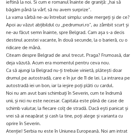
ieftină la noi. Si cum e romanul înainte de graniță: „hai să
băgăm până la vârf, să nu avem surprize”.
La vama sârbă ne-au întrebat simplu: unde mergeți și de ce?
Apoi au văzut abțibildul cu „pedrumuri.ro”, au zâmbit scurt și
ne-au făcut semn înainte, spre Belgrad. Cam așa s-a decis
destinul acestei vacante, în două secunde, la o barieră, cu o
ridicare de mână.
Citeam despre Belgrad de anul trecut. Praga? Frumoasă, dar
deja văzută. Acum era momentul pentru ceva nou.
Ca să ajungi la Belgrad nu-ți trebuie vinietă, plătești doar
drumul pe autostradă, care e în jur de 11 de lei. La intrarea pe
autostradă iei un bon, iar la ieșire poți plăti cu cardul.
Noi nu am avut bani schimbați în Severin, cum te îndrumă
unii, și nici nu este necesar. Capitala este plină de case de
schimb valutar, la fiecare colț de stradă. Dacă ești panicat și
vrei să ai neapărat și cash la tine, poți alege și varianta cu
oprire în Severin.
Atenție! Serbia nu este în Uniunea Europeană. Noi am intrat