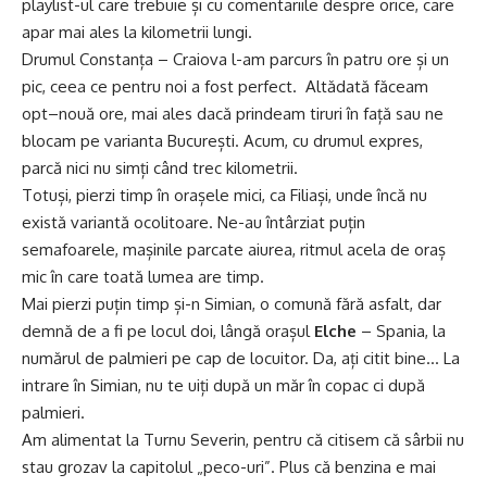
playlist-ul care trebuie și cu comentariile despre orice, care
apar mai ales la kilometrii lungi.
Drumul Constanța – Craiova l-am parcurs în patru ore și un
pic, ceea ce pentru noi a fost perfect. Altădată făceam
opt–nouă ore, mai ales dacă prindeam tiruri în față sau ne
blocam pe varianta București. Acum, cu drumul expres,
parcă nici nu simți când trec kilometrii.
Totuși, pierzi timp în orașele mici, ca Filiași, unde încă nu
există variantă ocolitoare. Ne-au întârziat puțin
semafoarele, mașinile parcate aiurea, ritmul acela de oraș
mic în care toată lumea are timp.
Mai pierzi puțin timp și-n
Simian, o comună fără asfalt
, dar
demnă de a fi pe locul doi, lângă orașul
Elche
– Spania, la
numărul de palmieri pe cap de locuitor. Da, ați citit bine… La
intrare în Simian, nu te uiți după un măr în copac ci după
palmieri.
Am alimentat la Turnu Severin, pentru că citisem că sârbii nu
stau grozav la capitolul „peco-uri”. Plus că benzina e mai