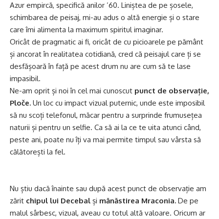
Azur empircă, specifică anilor ’60. Liniștea de pe șosele,
schimbarea de peisaj, mi-au adus o altă energie și o stare
care îmi alimenta la maximum spiritul imaginar.
Oricât de pragmatic ai fi, oricât de cu picioarele pe pământ
și ancorat în realitatea cotidiană, cred că peisajul care ți se
desfășoară în față pe acest drum nu are cum să te lase
impasibil.
Ne-am oprit și noi în cel mai cunoscut
punct de observație,
Ploče.
Un loc cu impact vizual puternic, unde este imposibil
să nu scoți telefonul, măcar pentru a surprinde frumusețea
naturii și pentru un selfie. Ca să ai la ce te uita atunci când,
peste ani, poate nu îți va mai permite timpul sau vârsta să
călătorești la fel.
Nu știu dacă înainte sau după acest punct de observație am
zărit
chipul lui Decebal
și
mănăstirea Mraconia.
De pe
malul sârbesc, vizual, aveau cu totul altă valoare. Oricum ar